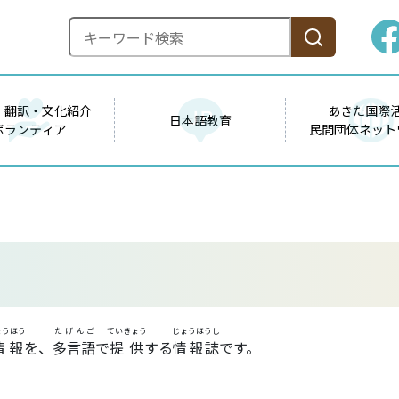
・翻訳・文化紹介
あきた国際
日本語教育
ボランティア
民間団体ネット
ょうほう
たげんご
ていきょう
じょうほうし
情報
を、
多言語
で
提供
する
情報誌
です。