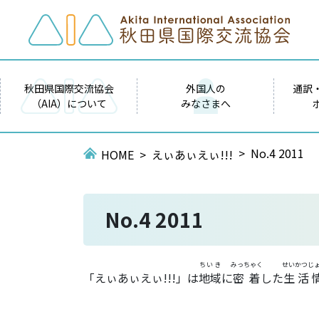
秋田県国際交流協会
外国人の
通訳
（AIA）について
みなさまへ
No.4 2011
HOME
えぃあぃえぃ!!!
No.4 2011
ちいき
みっちゃく
せいかつじ
「えぃあぃえぃ!!!」は
地域
に
密着
した
生活