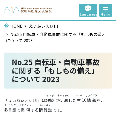
Language
Menu
HOME
えぃあぃえぃ!!!
No.25 自転車・自動車事故に関する「もしもの備え」
について 2023
No.25 自転車・自動車事故
に関する「もしもの備え」
について 2023
ちいき
みっちゃく
せいかつじょうほう
「えぃあぃえぃ!!!」は
地域
に
密着
した
生活情報
を、
たげんご
ていきょう
じょうほうし
多言語
で
提供
する
情報誌
です。