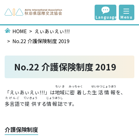
Language
Menu
HOME
えぃあぃえぃ!!!
No.22 介護保険制度 2019
No.22 介護保険制度 2019
ちいき
みっちゃく
せいかつじょうほう
「えぃあぃえぃ!!!」は
地域
に
密着
した
生活情報
を、
たげんご
ていきょう
じょうほうし
多言語
で
提供
する
情報誌
です。
介護保険制度