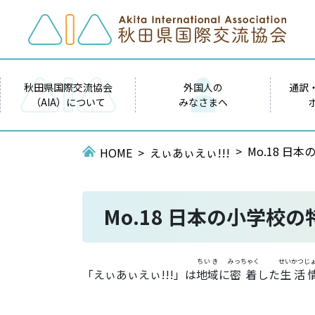
秋田県国際交流協会
外国人の
通訳
（AIA）について
みなさまへ
Mo.18 日本
HOME
えぃあぃえぃ!!!
Mo.18 日本の小学校の特
ちいき
みっちゃく
せいかつじ
「えぃあぃえぃ!!!」は
地域
に
密着
した
生活