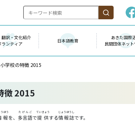
・翻訳・文化紹介
あきた国際
日本語教育
ボランティア
民間団体ネット
の小学校の特徴 2015
徴 2015
ょうほう
たげんご
ていきょう
じょうほうし
情報
を、
多言語
で
提供
する
情報誌
です。