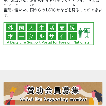
を、みなさんにお
知
らせするウェブサイトです。
色々
な
ことば
か
くに
し
み
言葉
で
書
いた、
国
からのお
知
らせなどを
見
ることができま
す。