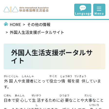
Language
Menu
HOME
その他の情報
外国人生活支援ポータルサイト
外国人生活支援ポータルサ
イト
がいこくじん
しえんしゃ
やくだ
じょうほう
ていきょう
外国人
や
支援者
にとって
役立
つ
情報
を
提供
していま
す。
にほん
あんしん
せいかつ
ひつよう
だいじ
日本
で
安心
して
生活
するために
必要
なことや
大事
なこと
し
いろいろ