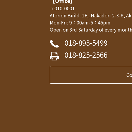
【Office】
〒010-0001
Atorion Build. 1F., Nakadori 2-3-8, 
Mon-Fri: 9：00am-5：45pm
Open on 3rd Saturday of every month,
018-893-5499
018-825-2566
C