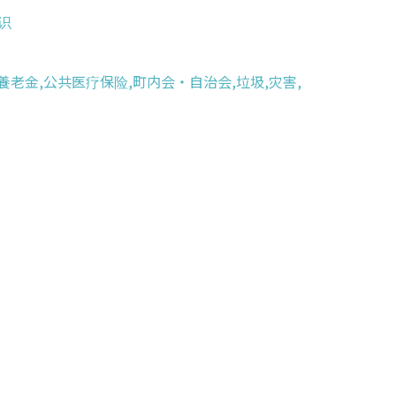
识
共養老金,公共医疗保险,町内会・自治会,垃圾,灾害,