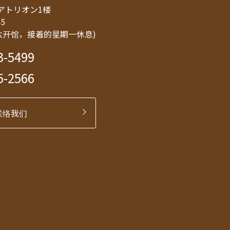
8 アトリオン1楼
45
六开馆，接着的星期一休息)
3-5499
5-2566
联络我们