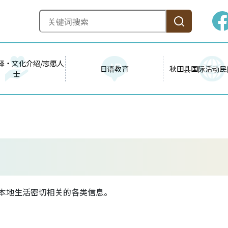
译・文化介绍/志愿人
日语教育
秋田县国际活动民
士
1
与本地生活密切相关的各类信息。