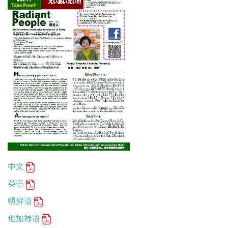
中文
英语
朝鲜语
他加禄语