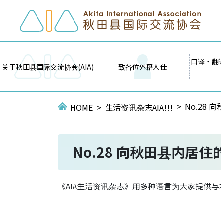
口译・翻
关于秋田县国际交流协会(AIA)
致各位外藉人仕
No.28
HOME
生活资讯杂志AIA!!!
No.28 向秋田县内居
《AIA生活资讯杂志》用多种语言为大家提供