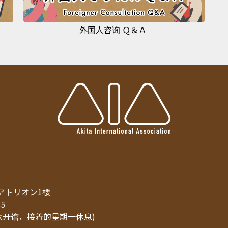
外国人咨询 Ｑ＆Ａ
8 アトリオン1楼
45
六开馆，接着的星期一休息)