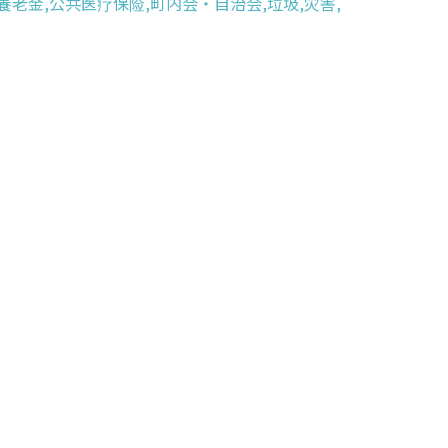
共養老金,公共医疗保险,町内会・自治会,垃圾,灾害,