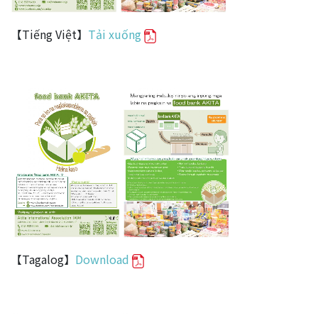
【Tiếng Việt】
Tải xuống
【Tagalog】
Download