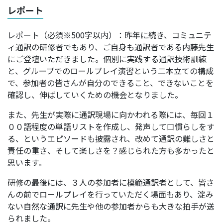
レポート
レポート（必須※500字以内）：昨年に続き、コミュニテ
ィ通訳の研修者でもあり、ご自身も通訳者である内藤先生
にご登壇いただきました。個別に実践する通訳技術訓練
と、グループでのロールプレイ演習という二本立ての構成
で、参加者の皆さんが自分のできること、できないことを
確認し、伸ばしていくための機会となりました。
また、先生が実際に通訳現場に向かわれる際には、毎回１
００語程度の単語リストを作成し、発声して口慣らしをす
る、というエピソードも披露され、改めて通訳の難しさと
責任の重さ、そして楽しさを？感じられた方も多かったと
思います。
研修の最後には、３人の参加者に模範通訳者として、皆さ
んの前でロールプレイを行っていただく場面もあり、淀み
ない自然な通訳に先生や他の参加者からも大きな拍手が送
られました。