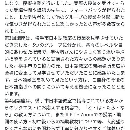
になり、模擬授業を行いました。実際の授業を受けてもら
った受講仲間や講師の先生に、フィードバックが得られた
こと、また学習者として他のグループの授業を体験し新た
な気づきが得られたことに楽しかったとの声が多数寄せら
れました。
第3回講座は、横手市日本語教室の授業を見学させていた
だきました。5つのグループに分かれ、各々のレベルや目
的にあわせた授業で、学習者さんにやさしく寄り添い手厚
い指導をされていると受講された方々からの感想がありま
した。横手市のご協力の元、日本語教室の開始場所を広い
会場に変更して見学させていただいたことに感謝いたしま
す。日本語教室を初めて見たという方は、ご自身の今後の
日本語指導への関りについて考える機会になったことと思
います。
第4回講座は、横手市日本語教室で指導されている方々か
らのリクエストにお応えする内容で、「と・ば・たら・な
ら」の教え方について、またJLPT・Zoomでの授業・助
詞の使い方・初中級からの補助教材について等、大変盛り
だくさんなのにも関わらず丁寧に分かりやすくご講義いた