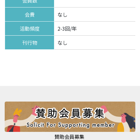
会員数
会費
なし
活動頻度
2-3回/年
刊行物
なし
賛助会員募集