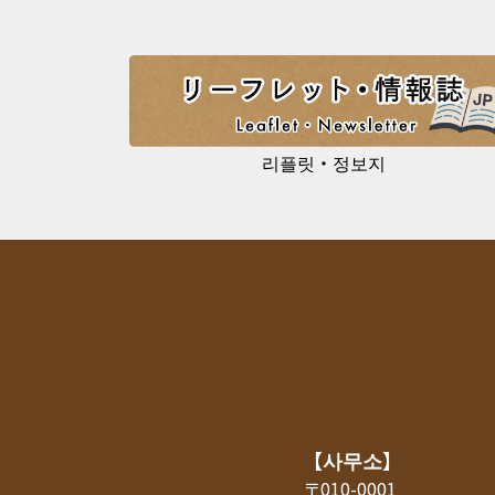
리플릿・정보지
【사무소】
〒010-0001