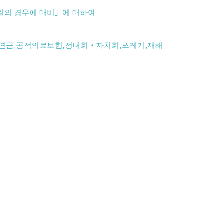
만일의 경우에 대비」에 대하여
공적연금,공적의료보험,정내회・자치회,쓰레기,재해