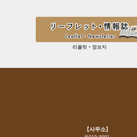
리플릿・정보지
【사무소】
〒010-0001