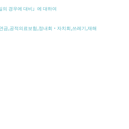
만일의 경우에 대비」에 대하여
공적연금,공적의료보험,정내회・자치회,쓰레기,재해