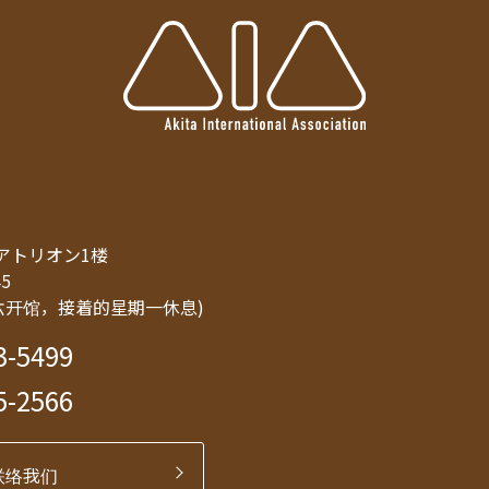
8 アトリオン1楼
45
六开馆，接着的星期一休息)
3-5499
5-2566
联络我们