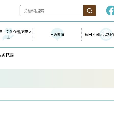
译・文化介绍/志愿人
日语教育
秋田县国际活动民
士
 业务概要