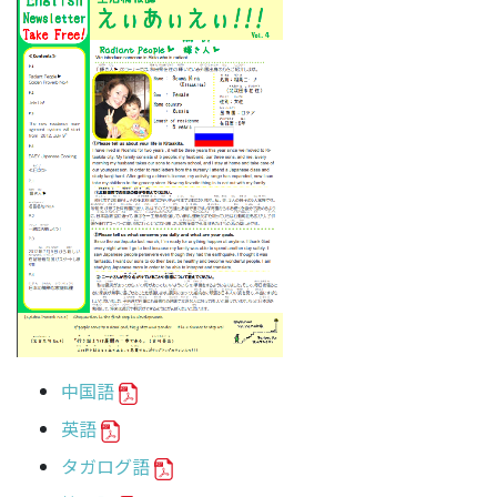
中国語
英語
タガログ語