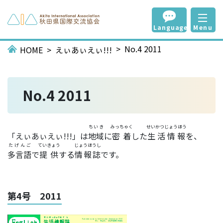
Language
Menu
No.4 2011
HOME
えぃあぃえぃ!!!
No.4 2011
ちいき
みっちゃく
せいかつじょうほう
「えぃあぃえぃ!!!」は
地域
に
密着
した
生活情報
を、
たげんご
ていきょう
じょうほうし
多言語
で
提供
する
情報誌
です。
第4号 2011