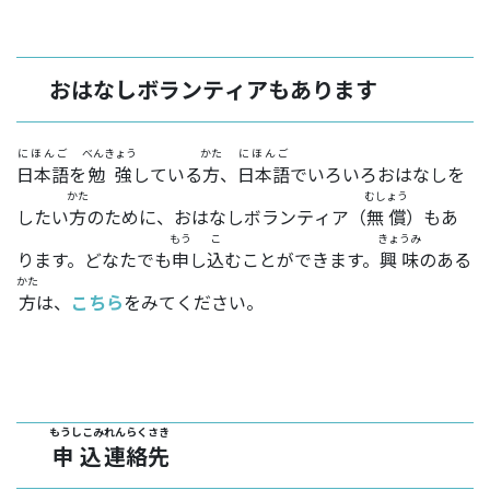
おはなしボランティアもあります
にほんご
べんきょう
かた
にほんご
日本語
を
勉強
している
方
、
日本語
でいろいろおはなしを
かた
むしょう
したい
方
のために、おはなしボランティア（
無償
）もあ
もう
こ
きょうみ
ります。どなたでも
申
し
込
むことができます。
興味
のある
かた
方
は、
こちら
をみてください。
もうしこみ
れんらく
さき
申込
連絡
先