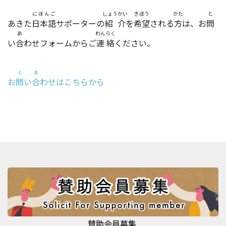
にほんご
しょうかい
きぼう
かた
と
あきた
日本語
サポーターの
紹介
を
希望
される
方
は、お
問
あ
れんらく
い
合
わせフォームからご
連絡
ください。
と
あ
お
問
い
合
わせはこちらから
賛助会員募集