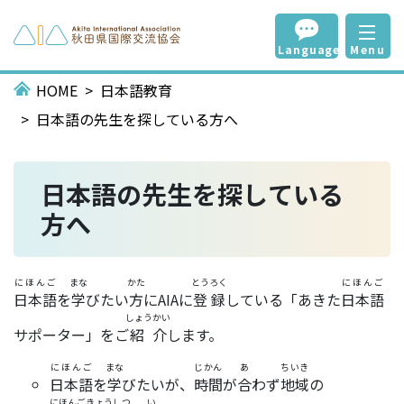
Language
Menu
HOME
日本語教育
日本語の先生を探している方へ
日本語の先生を探している
方へ
にほんご
まな
かた
とうろく
にほんご
日本語
を
学
びたい
方
にAIAに
登録
している「あきた
日本語
しょうかい
サポーター」をご
紹介
します。
にほんご
まな
じかん
あ
ちいき
日本語
を
学
びたいが、
時間
が
合
わず
地域
の
にほんごきょうしつ
い