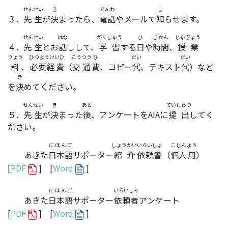
せんせい
き
でんわ
し
３．
先生
が
決
まったら、
電話
やメールで
知
らせます。
せんせい
はな
がくしゅう
ひ
じかん
じゅぎょう
４．
先生
とお
話
しして、
学習
する
日
や
時間
、
授業
りょう
ひつようけいひ
こうつう
ひ
だい
だい
料
、
必要経費
（
交通
費
、コピー
代
、テキスト
代
）など
き
を
決
めてください。
せんせい
き
あと
ていしゅつ
５．
先生
が
決
まった
後
、アンケートをAIAに
提出
してく
ださい。
にほんご
しょうかい
いらいしょ
こじん
よう
あきた
日本語
サポーター
紹介
依頼書
（
個人
用
）
[
PDF
] [
Word
]
にほんご
いらいしゃ
あきた
日本語
サポーター
依頼者
アンケート
[
PDF
] [
Word
]