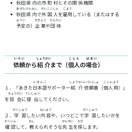
秋田
県内
の
市町村
とその
関係
機関
あきた
けんない
がいこくじん
こよう
秋田
県内
で
外国人
を
雇用
している（またはする
よてい
きぎょう
だんたい
予定
の）
企業
や
団体
いらい
しょうかい
こじん
ばあい
依頼
から
紹介
まで（
個人
の
場合
）
にほんご
しょうかい
いらいしょ
こじん
よう
１．「あきた
日本語
サポーター
紹介
依頼書
（
個人
用
）」
きょうかい
ていしゅつ
を
協会
に
提出
してください。
がくしゅう
ないよう
がくしゅう
２．
学習
したい
内容
や、いつどこで
学習
したいかを
かくにん
おし
せんせい
さが
確認
して、
教
えられそうな
先生
を
探
します。