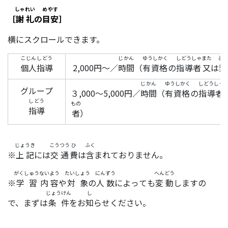
しゃれい
めやす
［
謝礼
の
目安
］
横にスクロールできます。
こじん
しどう
じかん
ゆうしかく
しどうしゃ
また
るい
個人
指導
2,000円～／
時間
（
有資格
の
指導者
又
は
類
じかん
ゆうしかく
しどうしゃ
グループ
３,000～5,000円／
時間
（
有資格
の
指導者
しどう
もの
指導
者
）
じょうき
こうつう
ひ
ふく
※
上記
には
交通
費
は
含
まれておりません。
がくしゅう
ないよう
たいしょう
にんずう
へんどう
※
学習
内容
や
対象
の
人数
によっても
変動
しますの
じょうけん
し
で、まずは
条件
をお
知
らせください。