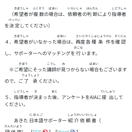
きぼうしゃ
ふくすう
ばあい
いらいしゃ
はんだん
しどうしゃ
（
希望者
が
複数
の
場合
は、
依頼者
の
判断
により
指導者
けってい
を
決定
してください）
きぼうしゃ
ばあい
さいど
かくしゅ
じょうけん
かくにん
４．
希望者
がいなかった
場合
は、
再度
各種
条件
を
確認
おこな
し、サポーターへのマッチングを
行
います。
きぼう
こうし
み
ばあい
※ご
希望
にそった
講師
が
見
つからない
場合
もございます
りょうしょう
ので、ご
了承
ください。
しどうしゃ
き
あと
ていしゅつ
５．
指導者
が
決
まった
後
、アンケートをAIAに
提出
して
ください。
にほんご
しょうかいいらいしょ
あきた
日本語
サポーター
紹介依頼書
（
だんたいよう
団体用
） [
PDF
] [
Word
]