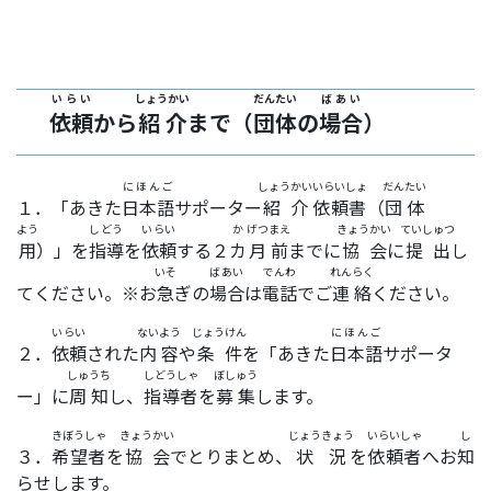
いらい
しょうかい
だんたい
ばあい
依頼
から
紹介
まで（
団体
の
場合
）
にほんご
しょうかい
いらいしょ
だんたい
１．「あきた
日本語
サポーター
紹介
依頼書
（
団体
よう
しどう
いらい
か
げつ
まえ
きょうかい
ていしゅつ
用
）」を
指導
を
依頼
する２
カ
月
前
までに
協会
に
提出
し
いそ
ばあい
でんわ
れんらく
てください。※お
急
ぎの
場合
は
電話
でご
連絡
ください。
いらい
ないよう
じょうけん
にほんご
２．
依頼
された
内容
や
条件
を「あきた
日本語
サポータ
しゅうち
しどうしゃ
ぼしゅう
ー」に
周知
し、
指導者
を
募集
します。
きぼうしゃ
きょうかい
じょうきょう
いらいしゃ
し
３．
希望者
を
協会
でとりまとめ、
状況
を
依頼者
へお
知
らせします。