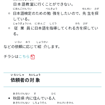
日本語教室
に
行
くことができない。
にほんごけんてい
べんきょう
せんせい
さが
日本語検定
のための
勉強
をしたいので、
先生
を
探
している。
じゅうぎょういん
にほんご
しどう
かた
さが
従業員
に
日本語
を
指導
してくれる
方
を
探
してい
る。
いらい
おう
しょうかい
などの
依頼
に
応
じて
紹介
します。
チラシは
こちら
いらいしゃ
たいしょう
依頼者
の
対象
あきた
けんない
す
ひと
秋田
県内
に
住
んでいる
人
あきた
けんない
しちょうそん
かんけい
きかん