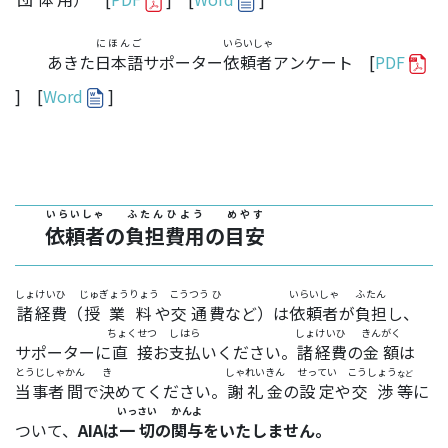
にほんご
いらいしゃ
あきた
日本語
サポーター
依頼者
アンケート [
PDF
] [
Word
]
いらいしゃ
ふたん
ひよう
めやす
依頼者
の
負担
費用
の
目安
しょ
けいひ
じゅぎょう
りょう
こうつう
ひ
いらいしゃ
ふたん
諸
経費
（
授業
料
や
交通
費
など）は
依頼者
が
負担
し、
ちょくせつ
しはら
しょ
けいひ
きんがく
サポーターに
直接
お
支払
いください。
諸
経費
の
金額
は
とうじしゃ
かん
き
しゃれいきん
せってい
こうしょう
など
当事者
間
で
決
めてください。
謝礼金
の
設定
や
交渉
等
に
いっさい
かんよ
ついて、
AIA
は
一切
の
関与
をいたしません。