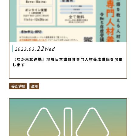
22
2023.03.
Wed
【なか東北連携】地域日本語教育専門人材養成講座を開催
します
活动/讲座
通知