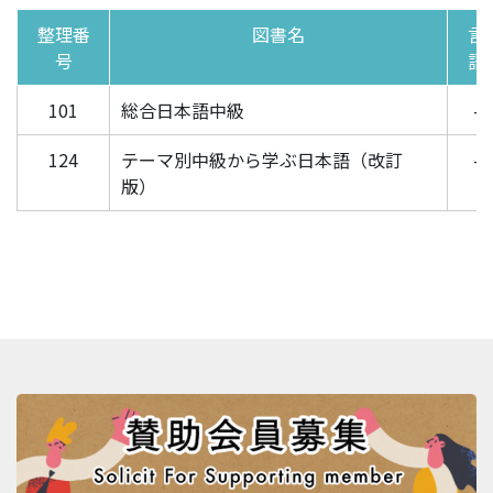
整理番
図書名
言
号
語
101
総合日本語中級
-
124
テーマ別中級から学ぶ日本語（改訂
-
版）