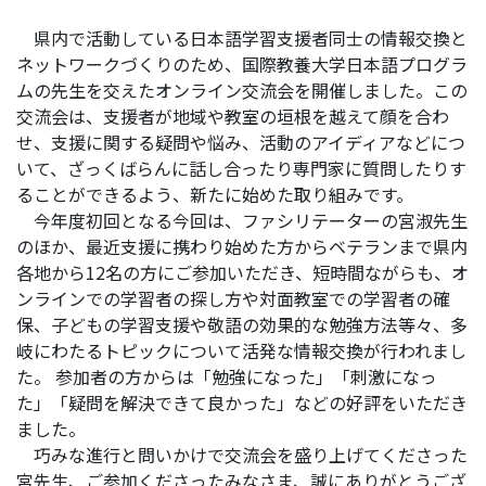
県内で活動している日本語学習支援者同士の情報交換と
ネットワークづくりのため、国際教養大学日本語プログラ
ムの先生を交えたオンライン交流会を開催しました。この
交流会は、支援者が地域や教室の垣根を越えて顔を合わ
せ、支援に関する疑問や悩み、活動のアイディアなどにつ
いて、ざっくばらんに話し合ったり専門家に質問したりす
ることができるよう、新たに始めた取り組みです。
今年度初回となる今回は、ファシリテーターの宮淑先生
のほか、最近支援に携わり始めた方からベテランまで県内
各地から12名の方にご参加いただき、短時間ながらも、オ
ンラインでの学習者の探し方や対面教室での学習者の確
保、子どもの学習支援や敬語の効果的な勉強方法等々、多
岐にわたるトピックについて活発な情報交換が行われまし
た。 参加者の方からは「勉強になった」「刺激になっ
た」「疑問を解決できて良かった」などの好評をいただき
ました。
巧みな進行と問いかけで交流会を盛り上げてくださった
宮先生、ご参加くださったみなさま、誠にありがとうござ