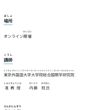
ばしょ
場所
かいさい
オンライン
開催
こうし
講師
とうきょうがいこくごだいがくだいがくいんそうごうこくさいがくけんきゅういん
東京外国語大学大学院総合国際学研究院
じゅんきょうじゅ
ないとう
みのるし
准教授
内藤
稔氏
さんかにんずう