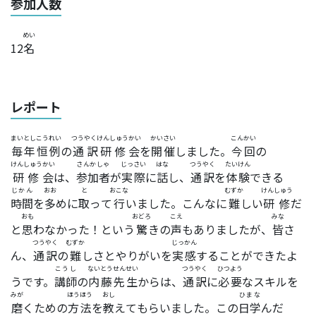
参加人数
めい
12
名
レポート
まいとしこうれい
つうやくけんしゅうかい
かいさい
こんかい
毎年恒例
の
通訳研修会
を
開催
しました。
今回
の
けんしゅうかい
さんかしゃ
じっさい
はな
つうやく
たいけん
研修会
は、
参加者
が
実際
に
話
し、
通訳
を
体験
できる
じかん
おお
と
おこな
むずか
けんしゅう
時間
を
多
めに
取
って
行
いました。こんなに
難
しい
研修
だ
おも
おどろ
こえ
みな
と
思
わなかった！という
驚
きの
声
もありましたが、
皆
さ
つうやく
むずか
じっかん
ん、
通訳
の
難
しさとやりがいを
実感
することができたよ
こうし
ないとうせんせい
つうやく
ひつよう
うです。
講師
の
内藤先生
からは、
通訳
に
必要
なスキルを
みが
ほうほう
おし
ひまな
磨
くための
方法
を
教
えてもらいました。この
日学
んだ