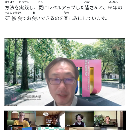
ほうほう
じっせん
さら
みな
らいねん
方法
を
実践
し、
更
にレベルアップした
皆
さんと、
来年
の
けんしゅうかい
あ
たの
研修会
でお
会
いできるのを
楽
しみにしています。