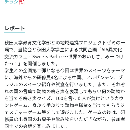
チラシ
レポート
秋田大学教育文化学部との地域連携プロジェクトゼミの一
環で、当協会と秋田大学学生による共同企画「AIA異文化
交流カフェ／Sweets Parlor ～世界のおいしさ、みーつけ
たっ！」を開催しました。
学生との企画第二弾となる今回は世界のスイーツをテーマ
に、海外からの研修員4名による中国、アルゼンチン、ブ
ラジルのスイーツ紹介や試食を行いました。また、それぞ
れの国の言葉で動物の鳴き声を表現してもらい何の動物か
を当てる鳴き声クイズ、100を言った人が負けというカウ
ントゲーム、身ぶり手ぶりで動物や職業を当ててもらうジ
ェスチャーゲーム等をして遊びました。ゲームの後は、研
修員の出身国のお菓子や飲み物をいただきながら、参加者
同士での会話を楽しみました。