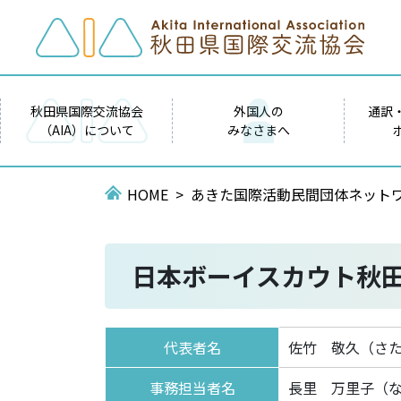
秋田県国際交流協会
外国人の
通訳
（AIA）について
みなさまへ
HOME
あきた国際活動民間団体ネット
日本ボーイスカウト秋
代表者名
佐竹 敬久（さ
事務担当者名
長里 万里子（