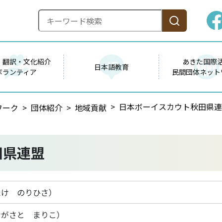
・翻訳・文化紹介
あきた国際
日本語教育
ボランティア
民間団体ネット
日本ボーイスカウト秋田県連
ワーク
団体紹介
地域貢献
田県連盟
たけ のりひさ）
ながさと まりこ）