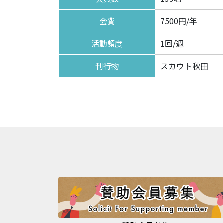
会費
7500円/年
活動頻度
1回/週
刊行物
スカウト秋田