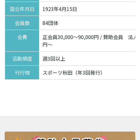
設立年月日
1923年4月15日
会員数
84団体
会費
正会員30,000～90,000円 / 賛助会員 法人
円～
活動頻度
週3回以上
刊行物
スポーツ秋田（年3回発行）