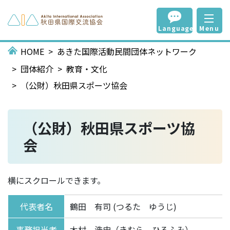
Language
Menu
HOME
あきた国際活動民間団体ネットワーク
団体紹介
教育・文化
（公財）秋田県スポーツ協会
（公財）秋田県スポーツ協
会
横にスクロールできます。
代表者名
鶴田 有司 (つるた ゆうじ)
事務担当者
木村 浩史（きむら ひろふみ）