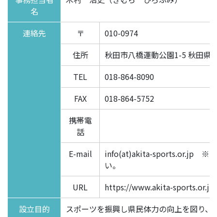
名
連絡先
〒
010-0974
住所
秋田市八橋運動公園1-5 秋田
TEL
018-864-8090
FAX
018-864-5752
携帯電
話
E-mail
info(at)akita-sports.or.
い。
URL
https://www.akita-sports.or.jp/
設立目的
スポーツを振興し県民体力の向上を図り、