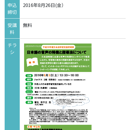
申込
2016年8月26日(金）
締切
受講
無料
料
チラ
シ