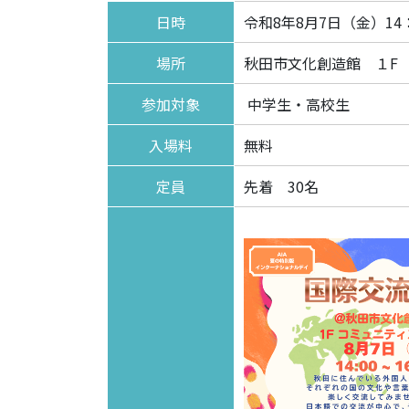
日時
令和8年8月7日（金）14：
場所
秋田市文化創造館 １F
参加対象
中学生・高校生
入場料
無料
定員
先着 30名