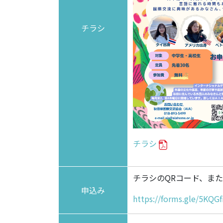
チラシ
チラシ
チラシのQRコード、また
申込み
https://forms.gle/5KQ