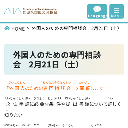
Language
Menu
外国人のための専門相談会 2月21日（土）
HOME
外国人のための専門相談
会 2月21日（土）
がいこくじん
せんもん
そうだんかい
かいさい
「
外国人
のための
専門
相談会
」を
開催
します！
えいじゅう
しんせい
ひつよう
じょうけん
ていしゅつ
しょるい
くわ
永住
申請
に
必要
な
条件
や
提出
書類
について
詳
しく
し
知
りたい。
にほんじん
おっと
のこ
ざいさん
そうぞく
そうだん