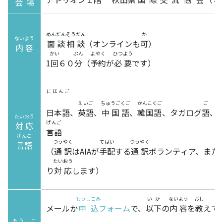
会場
めんだん
そうだん
か
ないよう
面談
相談
（オンラインも
可
）
内容
かい
ぷん
よやく
ひつよう
1
回
６０
分
（
予約
が
必要
です）
にほんご
えいご
ちゅうごくご
かんこくご
ご
日本語
、
英語
、
中国語
、
韓国語
、タガログ
語
、
たいおう
げんご
対応
言語
げんご
つうやく
てはい
つうやく
言語
（
通訳
はAIAが
手配
する
通訳
ボランティア、または
たいおう
り
対応
します）
もうしこみ
いか
ないよう
おし
メールか
申込
フォーム
で、
以下
の
内容
を
教
えて
もうしこ