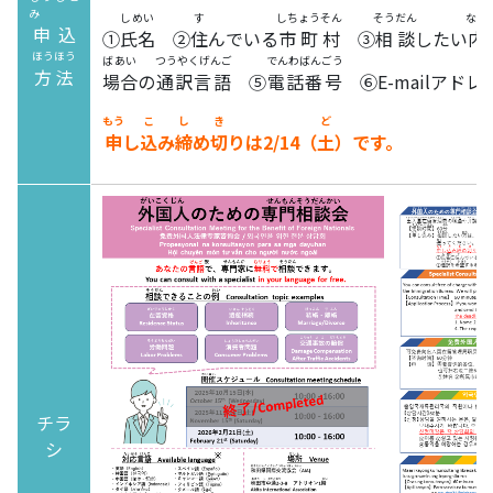
み
しめい
す
しちょうそん
そうだん
ない
申込
①
氏名
②
住
んでいる
市町村
③
相談
したい
内
ほうほう
ばあい
つうやくげんご
でんわばんごう
方法
場合
の
通訳言語
⑤
電話番号
⑥E-mailアドレ
もう
こ
し
き
ど
申
し
込
み
締
め
切
りは2/14（
土
）です。
チラ
シ