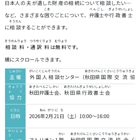
日本人
の
夫
が
遺
した
財産
の
相続
について
相談
したい…
こま
べんごし
ぎょうせいしょし
など、さまざまな
困
りごとについて、
弁護士
や
行政書士
そうだん
に
相談
することができます。
そうだん
りょう
つうやく
りょう
むりょう
相談
料
・
通訳
料
は
無料
です。
横にスクロールできます。
しゅさい
がいこくじん
そうだん
あきたけん
こくさい
こうりゅう
きょう
主催
外国人
相談
センター（
秋田県
国際
交流
協
きょうり
あきたべんごしかい
あきたけんぎょうせいしょしかい
ょく
秋田弁護士会
、
秋田県行政書士会
協力
にちじ
ねん
がつ
にち
日時
2026
年
2
月
21日
（土）10:00～16:00
かいじょ
かい
あきたけん
こくさいこうりゅう
きょうかい
あ
う
アトリオン１
階
秋田県
国際交流
協会
（
秋