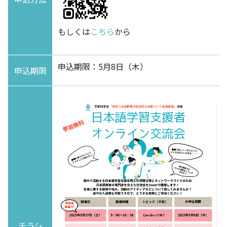
もしくは
こちら
から
申込期限：5月8日（木）
申込期限
チラシ