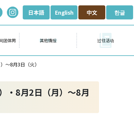
日本語
English
中文
한글
间团体网
其他情报
过往活动
月）～8月3日（火）
）・8月2日（月）～8月