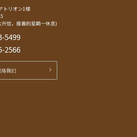
8 アトリオン1楼
45
六开馆，接着的星期一休息)
3-5499
5-2566
联络我们