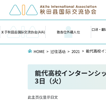
口译・翻
关于秋田县国际交流协会(AIA)
致各位外藉人仕
能代高校イ
HOME
过往活动
2021
能代高校インターンシッ
3日（火）
此主页仅显示日文