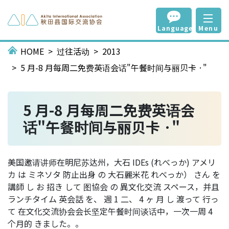
Language
Menu
HOME
过往活动
2013
5 月-8 月每周二免费英语会话"午餐时间与丽贝卡 ·"
5 月-8 月每周二免费英语会
话"午餐时间与丽贝卡 ·"
美国邀请讲师在明尼苏达州，大石 IDEs (れべっか) アメリ
カ は ミネソタ 防止出身 の 大石麗米花 れべっか） さん を
講師 し お 招き して 图協会 の 異文化交流 スペース，并且
ランチタイム 英会話 を、 週 1 二、 4 ヶ 月 し 渡って 行っ
て 在文化交流协会会长坚定午餐时间谈话中，一次一周 4
个月的 きました。。