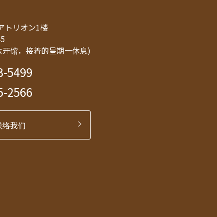
8 アトリオン1楼
45
六开馆，接着的星期一休息)
3-5499
5-2566
联络我们