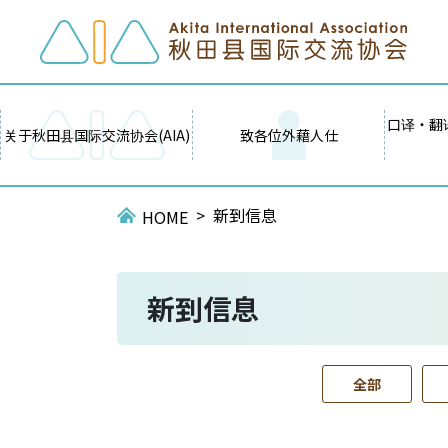
口译・翻
关于秋田县国际交流协会(AIA)
致各位外藉人仕
新到信息
HOME
新到信息
全部