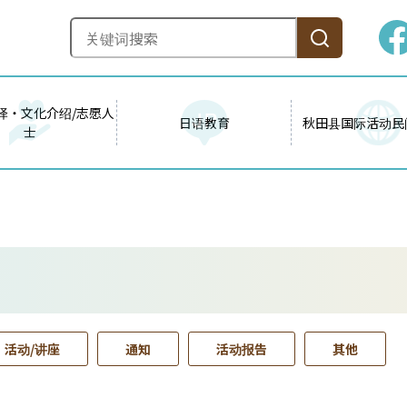
译・文化介绍/志愿人
日语教育
秋田县国际活动民
士
活动/讲座
通知
活动报告
其他