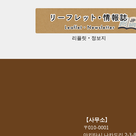
리플릿・정보지
【사무소】
〒010-0001
아키타시 나카도리 2-3