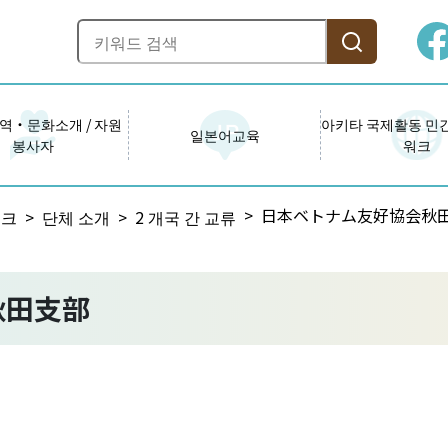
역・문화소개 / 자원
아키타 국제활동 민
일본어교육
봉사자
워크
日本ベトナム友好協会秋
워크
단체 소개
2 개국 간 교류
秋田支部