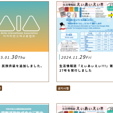
30
29
5.01.
Thu
2024.11.
Fri
・民族衣装を追加しました。
生活情報誌『えぃあぃえぃ!!!』
27号を発行しました
항
공지사항