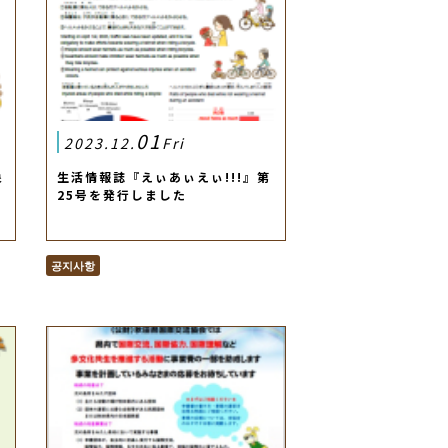
01
2023.12.
Fri
象
生活情報誌『えぃあぃえぃ!!!』第
25号を発行しました
공지사항