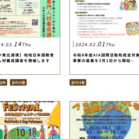
14
01
4.03.
Thu
2024.02.
Thu
か東北連携】地域日本語教育
令和6年度AIA国際活動助成金対
人材養成講座を開催します
事業の募集を3月1日から開始…
강좌
공지사항
공지사항