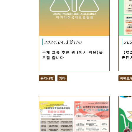
18
2024.04.
Thu
202
국제 교류 추진 원 (임시 직원)을
【な
모집 합니다
専門
공지사항
기타
이벤트/