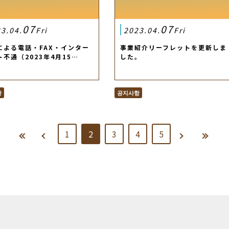
07
07
3.04.
Fri
2023.04.
Fri
による電話・FAX・インター
事業紹介リーフレットを更新しま
ト不通（2023年4月15…
した。
항
공지사항
1
2
3
4
5