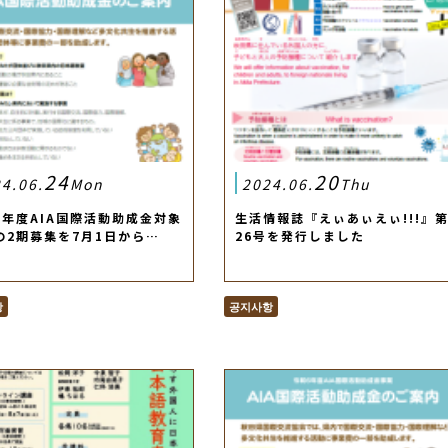
24
20
4.06.
Mon
2024.06.
Thu
6年度AIA国際活動助成金対象
生活情報誌『えぃあぃえぃ!!!』
の2期募集を7月1日から…
26号を発行しました
항
공지사항