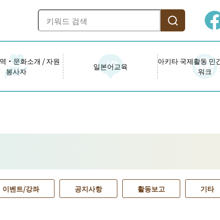
역・문화소개 / 자원
아키타 국제활동 민
일본어교육
봉사자
워크
이벤트/강좌
공지사항
활동보고
기타