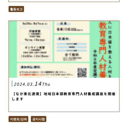
활동보고
14
2024.03.
Thu
【なか東北連携】地域日本語教育専門人材養成講座を開催
します
이벤트/강좌
공지사항