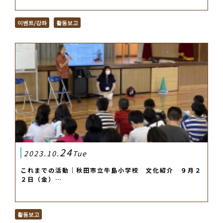
이벤트/강좌
활동보고
24
2023.10.
Tue
これまでの活動｜秋田市立牛島小学校 文化紹介 ９月２
２日（金）…
활동보고