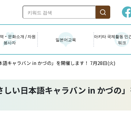
역・문화소개 / 자원
아키타 국제활동 민
일본어교육
봉사자
워크
キャラバン in かづの」を開催します！ 7月28日(火)
しい日本語キャラバン in かづの」