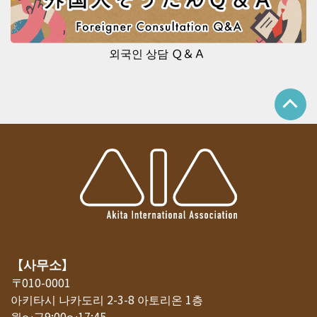
외국인 상담 Ｑ＆Ａ
【사무소】
〒010-0001
아키타시 나카도리 2-3-8 아토리온 1층
월～금9:00～17:45