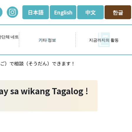
日本語
English
中文
한글
간단체 네트
기타 정보
지금까지의 활동
g ! / タガログ語（ご）で相談（そうだん）できます！
ay sa wikang Tagalog !