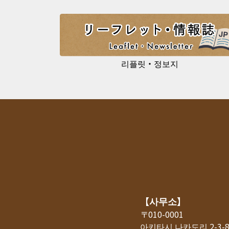
리플릿・정보지
【사무소】
〒010-0001
아키타시 나카도리 2-3