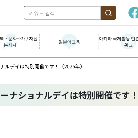
역・문화소개 / 자원
아키타 국제활동 민
일본어교육
봉사자
워크
ナルデイは特別開催です！（2025年）
ターナショナルデイは特別開催です！（